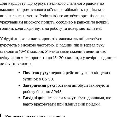
Для маршруту, що курсує з великого спального району до
важливого промислового об’єкта, стабільність графіка має
вирішальне значення. Робота 98-го автобуса організована з
урахуванням високого попиту, особливо в ранкові та вечірні
години, коли люди їдуть на роботу та повертаються з неї.
У будні дні, коли пасажиропотік максимальний, автобуси
курсують з високою частотою. В години пік інтервал руху
становить 10–12 хвилин. У менш завантажений денний час
очікування може зростати до 15–20 хвилин, а у вечірні години —
до 25-30 хвилин.
Початок руху:
перший рейс вирушає з кінцевих
зупинок о 05:50.
Завершення руху:
останні автобуси закінчують
роботу близько 22:45.
Вихідні дні:
інтервали можуть бути довшими, що
варто враховувати при плануванні поїздки.
Корисна порада для пасажирів: