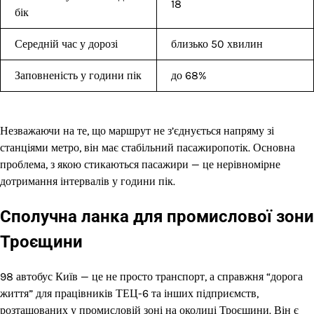
18
бік
Середній час у дорозі
близько 50 хвилин
Заповненість у години пік
до 68%
Незважаючи на те, що маршрут не з’єднується напряму зі
станціями метро, він має стабільний пасажиропотік. Основна
проблема, з якою стикаються пасажири — це нерівномірне
дотримання інтервалів у години пік.
Сполучна ланка для промислової зони
Троєщини
98 автобус Київ — це не просто транспорт, а справжня “дорога
життя” для працівників ТЕЦ-6 та інших підприємств,
розташованих у промисловій зоні на околиці Троєщини. Він є