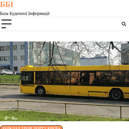
ББІ
Skip
to
База Буденної Інформації
content
РОЗКЛАД ТРАНСПОРТУ КИЄВА