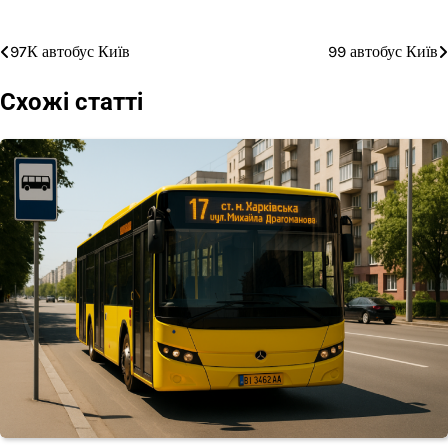
97К автобус Київ
99 автобус Київ
Навігація
записів
Схожі статті