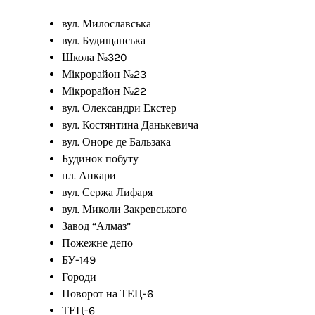
вул. Милославська
вул. Будищанська
Школа №320
Мікрорайон №23
Мікрорайон №22
вул. Олександри Екстер
вул. Костянтина Данькевича
вул. Оноре де Бальзака
Будинок побуту
пл. Анкари
вул. Сержа Лифаря
вул. Миколи Закревського
Завод “Алмаз”
Пожежне депо
БУ-149
Городи
Поворот на ТЕЦ-6
ТЕЦ-6