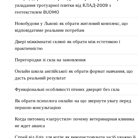
укладання тротуарної плитки від КЛАД-2009 з
геотекстилем BUDMO
Новобудови у Львові: як обрати житловий комплекс, що
відповідатиме реальним потребам
Двері міжкімнатні скляні: як обрати між естетикою і
практичністю
Перегородки зі скла на замовлення
Онлайн школа англійської: як обрати формат навчання, що
дасть реальний результат
Функціональні особливості пічних дверцят без скла
Як обрати психолога онлайн: на що звернути увагу перед
першою консультацією
Когда питомец «загрустил»: почему ветеринарная клиника
не ждет аванса
Спрей від бліх для котів: як використовувати засіб уважно й