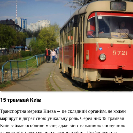
15 трамвай Київ
Транспортна мережа Києва — це складний організм, де кожен
маршрут відіграє свою унікальну роль. Серед них 15 трамвай
Київ займає особливе місце, адже він є важливою сполучною
ланкою між центральною частиною міста, Лук’янівкою та