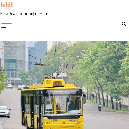
ББІ
Skip
to
База Буденної Інформації
content