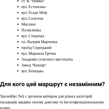
ст. м. “Нивки”
вул. Естонська
вул. Ґолди Меїр
вул. Салютна
Магазин
Поліклініка
вул. Стеценка
пл. Валерія Марченка
проїзд Сирецький
вул. Маршала Гречка
Академія сучасного мистецтва
Завод “Квазар”
вул. Білицька
Для кого цей маршрут є незамінним?
Тролейбус №5 є зручним вибором для різних категорій
пасажирів завдяки своєму довгому та багатофункціональному
шляху.