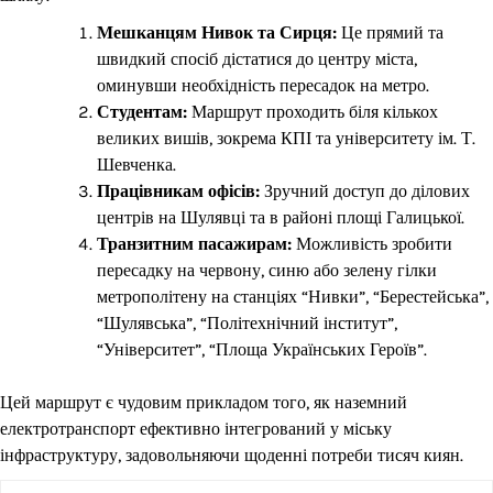
Мешканцям Нивок та Сирця:
Це прямий та
швидкий спосіб дістатися до центру міста,
оминувши необхідність пересадок на метро.
Студентам:
Маршрут проходить біля кількох
великих вишів, зокрема КПІ та університету ім. Т.
Шевченка.
Працівникам офісів:
Зручний доступ до ділових
центрів на Шулявці та в районі площі Галицької.
Транзитним пасажирам:
Можливість зробити
пересадку на червону, синю або зелену гілки
метрополітену на станціях “Нивки”, “Берестейська”,
“Шулявська”, “Політехнічний інститут”,
“Університет”, “Площа Українських Героїв”.
Цей маршрут є чудовим прикладом того, як наземний
електротранспорт ефективно інтегрований у міську
інфраструктуру, задовольняючи щоденні потреби тисяч киян.