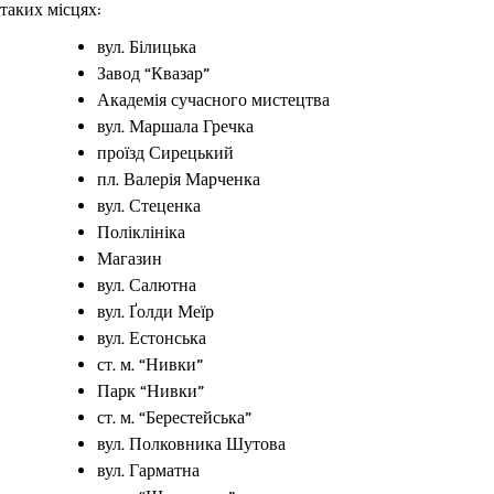
таких місцях:
вул. Білицька
Завод “Квазар”
Академія сучасного мистецтва
вул. Маршала Гречка
проїзд Сирецький
пл. Валерія Марченка
вул. Стеценка
Поліклініка
Магазин
вул. Салютна
вул. Ґолди Меїр
вул. Естонська
ст. м. “Нивки”
Парк “Нивки”
ст. м. “Берестейська”
вул. Полковника Шутова
вул. Гарматна