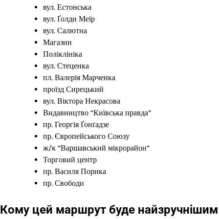
вул. Естонська
вул. Ґолди Меїр
вул. Салютна
Магазин
Поліклініка
вул. Стеценка
пл. Валерія Марченка
проїзд Сирецький
вул. Віктора Некрасова
Видавництво “Київська правда”
пр. Георгія Ґонґадзе
пр. Європейського Союзу
ж/к “Варшавський мікрорайон”
Торговий центр
пр. Василя Порика
пр. Свободи
Кому цей маршрут буде найзручнішим