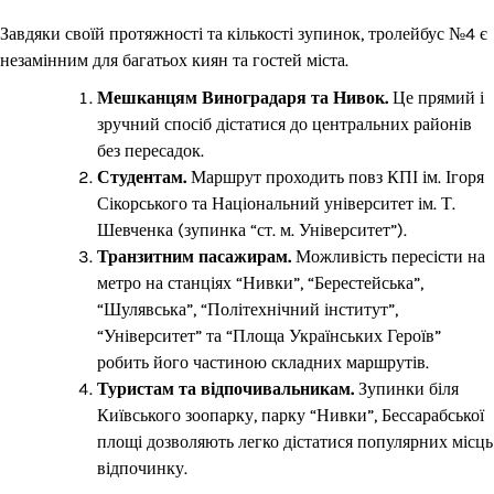
Завдяки своїй протяжності та кількості зупинок, тролейбус №4 є
незамінним для багатьох киян та гостей міста.
Мешканцям Виноградаря та Нивок.
Це прямий і
зручний спосіб дістатися до центральних районів
без пересадок.
Студентам.
Маршрут проходить повз КПІ ім. Ігоря
Сікорського та Національний університет ім. Т.
Шевченка (зупинка “ст. м. Університет”).
Транзитним пасажирам.
Можливість пересісти на
метро на станціях “Нивки”, “Берестейська”,
“Шулявська”, “Політехнічний інститут”,
“Університет” та “Площа Українських Героїв”
робить його частиною складних маршрутів.
Туристам та відпочивальникам.
Зупинки біля
Київського зоопарку, парку “Нивки”, Бессарабської
площі дозволяють легко дістатися популярних місць
відпочинку.