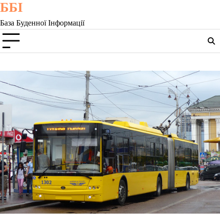
ББІ
Skip
to
База Буденної Інформації
content