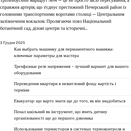
Тролейбусний маршрут №14 — це не просто засіб пересування, а
справжня артерія, що з’єднує престижний Печерський район із
головними транспортними воротами столиці — Центральним
залізничним вокзалом. Пролягаючи повз Національний
ботанічний сад, ділові центри та історичні…
3 Грудня 2025
Как выбрать машинку для перманентного макияжа:
ключевые параметры для мастера
Трехфазные реле напряжения – лучший вариант для вашего
оборудования
Переведення квартири в нежитловий фонд: вартість і
терміни
Евакуатор: що варто знати ще до того, як він знадобиться
Пенал шкільний як інструмент, що вчить дитину
організованості ще до першого дзвоника
Использование термисторов в системах термоконтроля и