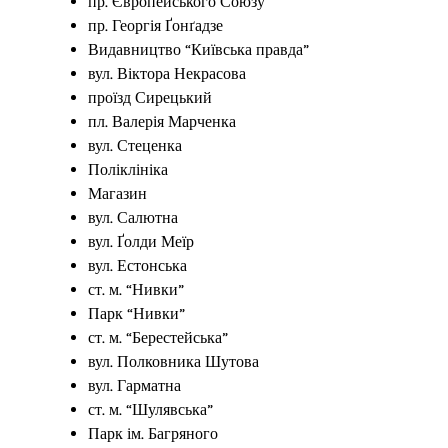
пр. Європейського Союзу
пр. Георгія Ґонґадзе
Видавництво “Київська правда”
вул. Віктора Некрасова
проїзд Сирецький
пл. Валерія Марченка
вул. Стеценка
Поліклініка
Магазин
вул. Салютна
вул. Ґолди Меїр
вул. Естонська
ст. м. “Нивки”
Парк “Нивки”
ст. м. “Берестейська”
вул. Полковника Шутова
вул. Гарматна
ст. м. “Шулявська”
Парк ім. Багряного