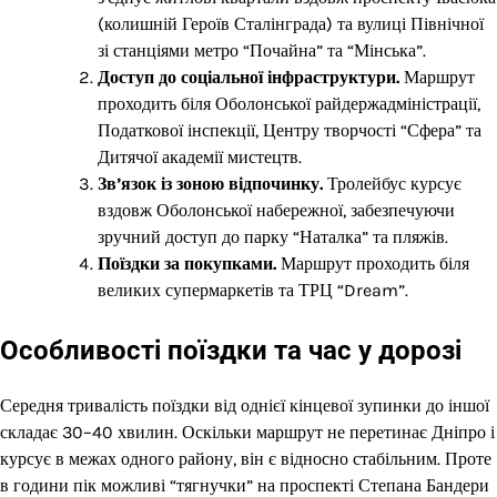
(колишній Героїв Сталінграда) та вулиці Північної
зі станціями метро “Почайна” та “Мінська”.
Доступ до соціальної інфраструктури.
Маршрут
проходить біля Оболонської райдержадміністрації,
Податкової інспекції, Центру творчості “Сфера” та
Дитячої академії мистецтв.
Зв’язок із зоною відпочинку.
Тролейбус курсує
вздовж Оболонської набережної, забезпечуючи
зручний доступ до парку “Наталка” та пляжів.
Поїздки за покупками.
Маршрут проходить біля
великих супермаркетів та ТРЦ “Dream”.
Особливості поїздки та час у дорозі
Середня тривалість поїздки від однієї кінцевої зупинки до іншої
складає 30–40 хвилин. Оскільки маршрут не перетинає Дніпро і
курсує в межах одного району, він є відносно стабільним. Проте
в години пік можливі “тягнучки” на проспекті Степана Бандери