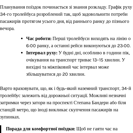
Планування поїздок починається зі знання розкладу. Графік руху
34-го тролейбуса розроблений так, щоб задовольнити потреби
пасажирів протягом усього дня, від раннього ранку до пізнього
вечора.
Час роботи:
Перші тролейбуси виходять на лінію о
6:00 ранку, а останні рейси виконуються до 23:00.
Інтервал руху:
У будні дні, особливо в години пік,
очікування на транспорт триває 13–15 хвилин. У
вихідні та міжпіковий час інтервал може
збільшуватися до 20 хвилин.
Варто враховувати, що, як і будь-який наземний транспорт, 34-й
тролейбус залежить від дорожньої ситуації. Можливі незначні
затримки через затори на проспекті Степана Бандери або біля
станцій метро, що іноді викликає скупчення пасажирів на
зупинках.
Порада для комфортної поїздки:
Щоб не гаяти час на