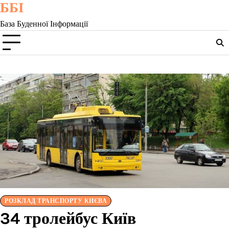
ББІ
Skip
to
База Буденної Інформації
content
РОЗКЛАД ТРАНСПОРТУ КИЄВА
34 тролейбус Київ