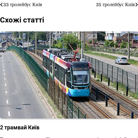
33 тролейбус Київ
35 тролейбус Київ
Навігація
записів
Схожі статті
2 трамвай Київ