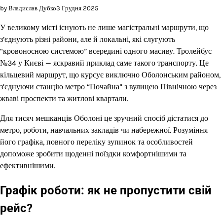
by Владислав Дубко
3 Грудня 2025
У великому місті існують не лише магістральні маршрути, що
з’єднують різні райони, але й локальні, які слугують
“кровоносною системою” всередині одного масиву. Тролейбус
№34 у Києві — яскравий приклад саме такого транспорту. Це
кільцевий маршрут, що курсує виключно Оболонським районом,
з’єднуючи станцію метро “Почайна” з вулицею Північною через
жваві проспекти та житлові квартали.
Для тисяч мешканців Оболоні це зручний спосіб дістатися до
метро, роботи, навчальних закладів чи набережної. Розуміння
його графіка, повного переліку зупинок та особливостей
допоможе зробити щоденні поїздки комфортнішими та
ефективнішими.
Графік роботи: як не пропустити свій
рейс?