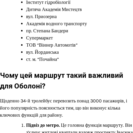
Інститут гідробіології
Дитяча Академія Мистецтв
вул. Приозерна
Академія водного транспорту
пр. Степана Бандери
Супермаркет
ТОВ “Віннер Автомотів”
вул. Йорданська
ст. м. “Почайна”
Чому цей маршрут такий важливий
для Оболоні?
Щоденно 34-й тролейбус перевозить понад 3000 пасажирів, і
його популярність пояснюється тим, що він виконує кілька
ключових функцій для району.
Підвіз до метро.
Це головна функція маршруту. Він
з’єднує житлові квартали вздовж проспекту Івасюка