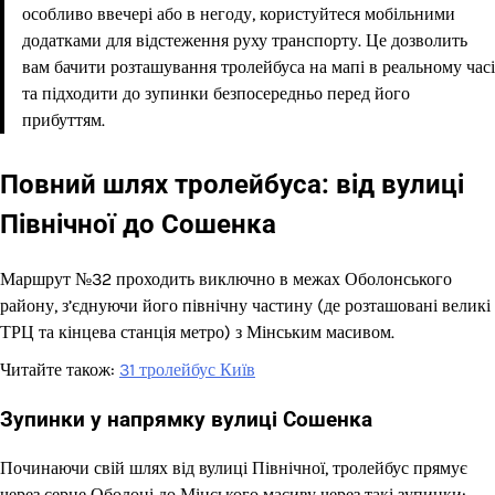
особливо ввечері або в негоду, користуйтеся мобільними
додатками для відстеження руху транспорту. Це дозволить
вам бачити розташування тролейбуса на мапі в реальному часі
та підходити до зупинки безпосередньо перед його
прибуттям.
Повний шлях тролейбуса: від вулиці
Північної до Сошенка
Маршрут №32 проходить виключно в межах Оболонського
району, з’єднуючи його північну частину (де розташовані великі
ТРЦ та кінцева станція метро) з Мінським масивом.
Читайте також:
31 тролейбус Київ
Зупинки у напрямку вулиці Сошенка
Починаючи свій шлях від вулиці Північної, тролейбус прямує
через серце Оболоні до Мінського масиву через такі зупинки: