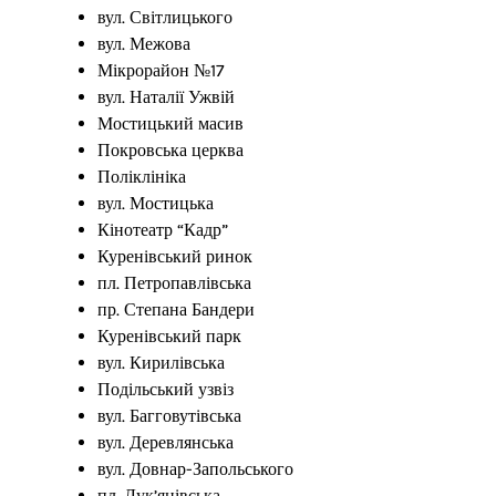
вул. Світлицького
вул. Межова
Мікрорайон №17
вул. Наталії Ужвій
Мостицький масив
Покровська церква
Поліклініка
вул. Мостицька
Кінотеатр “Кадр”
Куренівський ринок
пл. Петропавлівська
пр. Степана Бандери
Куренівський парк
вул. Кирилівська
Подільський узвіз
вул. Багговутівська
вул. Деревлянська
вул. Довнар-Запольського
пл. Лук’янівська