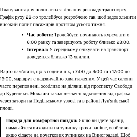
Планування дня починається зі знання розкладу транспорту.
Графік руху 28-го тролейбуса розроблено так, щоб задовольнити
високий попит пасажирів протягом усього тижня.
Час роботи:
Тролейбуси починають курсувати о
6:00 ранку та завершують роботу близько 23:00.
Інтервал:
У середньому очікувати на транспорт
доведеться близько 13 хвилин.
Варто пам’ятати, що в години пік, з 7:00 до 9:00 та з 17:00 до
19:00, маршрут є надзвичайно завантаженим. У цей час салони
часто переповнені, особливо на ділянці від проспекту Свободи
до Куренівки. Можливі також незначні відхилення від графіка
через затори на Подільському узвозі та в районі Лук’янівської
площі.
Порада для комфортної поїздки:
Якщо ви їдете вранці,
намагайтеся виходити на зупинку трохи раніше, особливо
якщо сідаєте на початкових зупинках на Виноградарі. Щоб