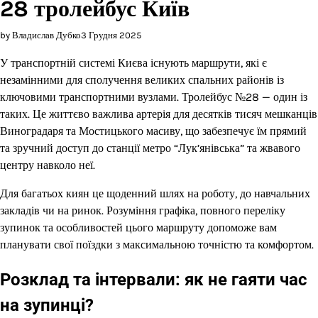
28 тролейбус Київ
by Владислав Дубко
3 Грудня 2025
У транспортній системі Києва існують маршрути, які є
незамінними для сполучення великих спальних районів із
ключовими транспортними вузлами. Тролейбус №28 — один із
таких. Це життєво важлива артерія для десятків тисяч мешканців
Виноградаря та Мостицького масиву, що забезпечує їм прямий
та зручний доступ до станції метро “Лук’янівська” та жвавого
центру навколо неї.
Для багатьох киян це щоденний шлях на роботу, до навчальних
закладів чи на ринок. Розуміння графіка, повного переліку
зупинок та особливостей цього маршруту допоможе вам
планувати свої поїздки з максимальною точністю та комфортом.
Розклад та інтервали: як не гаяти час
на зупинці?