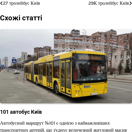
27 тролейбус Київ
29К тролейбус Київ
Навігація
записів
Схожі статті
101 автобус Київ
Автобусний маршрут №101 є однією з найважливіших
транспортних артерій, що з’єднує величезний житловий масив