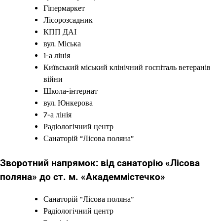
Гіпермаркет
Лісорозсадник
КПП ДАІ
вул. Міська
1-а лінія
Київський міський клінічний госпіталь ветеранів
війни
Школа-інтернат
вул. Юнкерова
7-а лінія
Радіологічний центр
Санаторій “Лісова поляна”
Зворотний напрямок: від санаторію «Лісова
поляна» до ст. м. «Академмістечко»
Санаторій “Лісова поляна”
Радіологічний центр