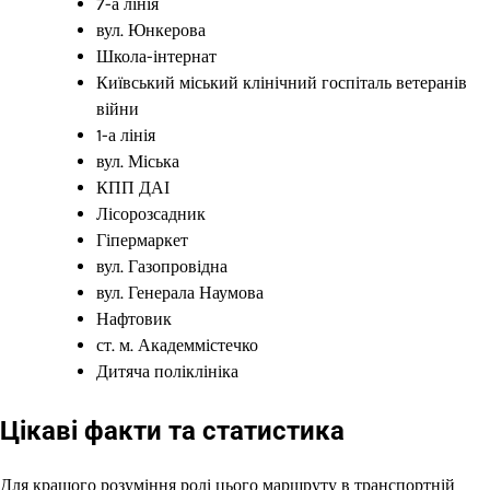
7-а лінія
вул. Юнкерова
Школа-інтернат
Київський міський клінічний госпіталь ветеранів
війни
1-а лінія
вул. Міська
КПП ДАІ
Лісорозсадник
Гіпермаркет
вул. Газопровідна
вул. Генерала Наумова
Нафтовик
ст. м. Академмістечко
Дитяча поліклініка
Цікаві факти та статистика
Для кращого розуміння ролі цього маршруту в транспортній