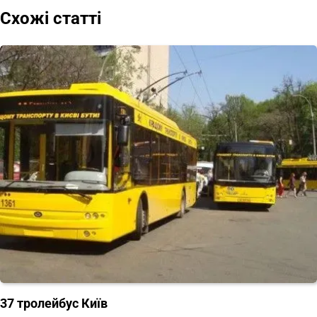
записів
Схожі статті
37 тролейбус Київ