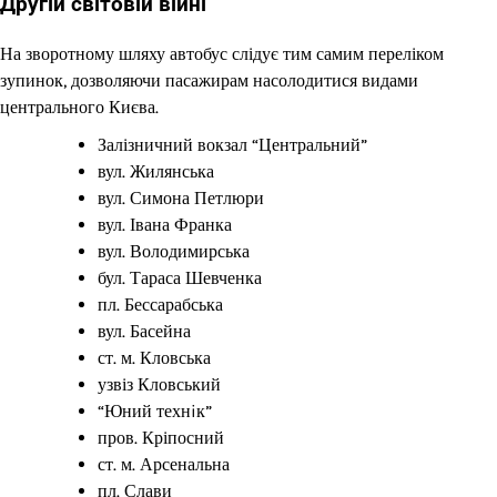
Другій світовій війні
На зворотному шляху автобус слідує тим самим переліком
зупинок, дозволяючи пасажирам насолодитися видами
центрального Києва.
Залізничний вокзал “Центральний”
вул. Жилянська
вул. Симона Петлюри
вул. Івана Франка
вул. Володимирська
бул. Тараса Шевченка
пл. Бессарабська
вул. Басейна
ст. м. Кловська
узвіз Кловський
“Юний технiк”
пров. Кріпосний
ст. м. Арсенальна
пл. Слави