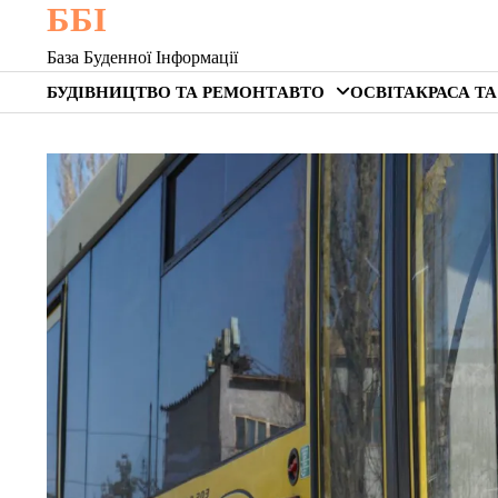
ББІ
Skip
to
База Буденної Інформації
content
БУДІВНИЦТВО ТА РЕМОНТ
АВТО
ОСВІТА
КРАСА ТА