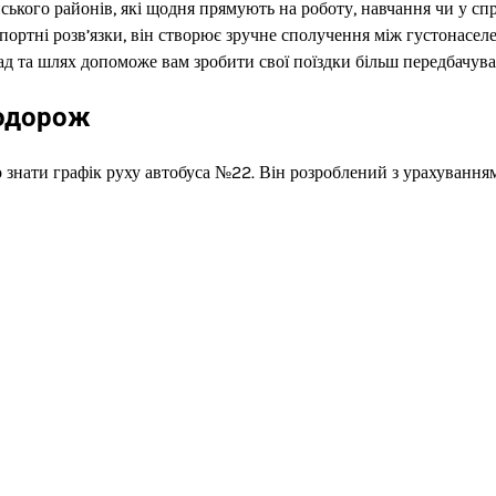
ького районів, які щодня прямують на роботу, навчання чи у спр
спортні розв’язки, він створює зручне сполучення між густонасе
ад та шлях допоможе вам зробити свої поїздки більш передбачув
подорож
 знати графік руху автобуса №22. Він розроблений з урахування