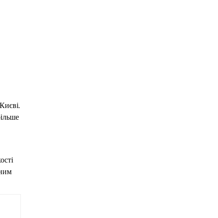
Києві.
більше
ості
йним