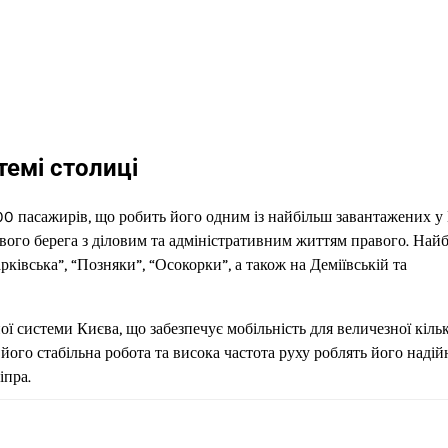
темі столиці
 пасажирів, що робить його одним із найбільш завантажених у 
івого берега з діловим та адміністративним життям правого. Най
ківська”, “Позняки”, “Осокорки”, а також на Деміївській та
системи Києва, що забезпечує мобільність для величезної кільк
його стабільна робота та висока частота руху роблять його наді
іпра.