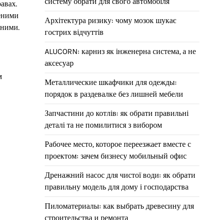
систему обрати для свого автомобіля
авах.
леними
Архітектура ризику: чому мозок шукає
аними.
гострих відчуттів
ALUCORN: карниз як інженерна система, а не
аксесуар
м
Металлические шкафчики для одежды:
порядок в раздевалке без лишней мебели
Запчастини до котлів: як обрати правильні
деталі та не помилитися з вибором
Рабочее место, которое переезжает вместе с
проектом: зачем бизнесу мобильный офис
Дренажний насос для чистої води: як обрати
правильну модель для дому і господарства
Пиломатериалы: как выбрать древесину для
строительства и ремонта