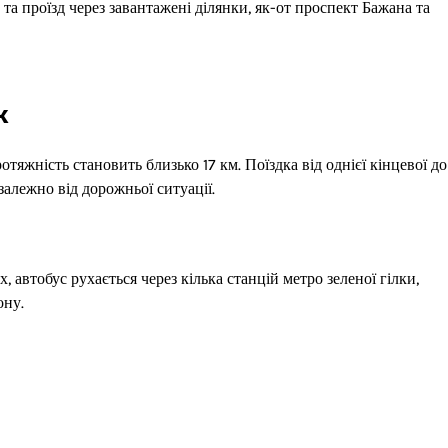
та проїзд через завантажені ділянки, як-от проспект Бажана та
к
тяжність становить близько 17 км. Поїздка від однієї кінцевої до
алежно від дорожньої ситуації.
 автобус рухається через кілька станцій метро зеленої гілки,
ону.