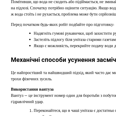
Помітивши, що вода не сходить або підіймається, не змивай
на підлозі. Спочатку потрібно оцінити ситуацію. Якщо вод
ж вода стоїть і не рухається, проблема може бути серйозні
Перед початком будь-яких робіт подбайте про підготовку:
Надягніть гумові рукавички, щоб захистити р
Застеліть підлогу біля унітаза старими газет
Якщо є можливість, перекрийте подачу води д
Механічні способи усунення засмі
Це найпростіший та найшвидший підхід, який часто дає мит
трохи фізичних зусиль.
Використання вантуза
Вантуз — це інструмент номер один для боротьби з побут
гідравлічний удар.
Переконайтеся, що в чаші унітаза є достатньо