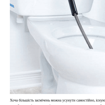
Хоча більшість засмічень можна усунути самостійно, існую