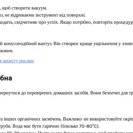
, щоб створити вакуум.
з, не відриваючи інструмент від поверхні.
сходить, свідчитиме про успіх. Якщо потрібно, повторіть процеду
й конусоподібний вантуз. Він створює краще ущільнення у злив
аковин.
я захисту рослин
ібна
вернутися до перевірених домашніх засобів. Вони безпечні для тр
а інших органічних засмічень. Важливо: не використовуйте окріп
труби. Вода має бути гарячою (близько 70-80°C).