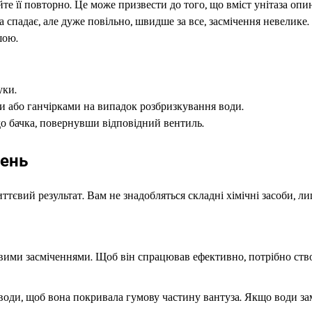
те її повторно. Це може призвести до того, що вміст унітаза опи
а спадає, але дуже повільно, швидше за все, засмічення невелике
шою.
уки.
ами або ганчірками на випадок розбризкування води.
о бачка, повернувши відповідний вентиль.
чень
тєвий результат. Вам не знадобляться складні хімічні засоби, л
овими засміченнями. Щоб він спрацював ефективно, потрібно ств
 води, щоб вона покривала гумову частину вантуза. Якщо води за