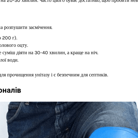
е на 20-30 хвилин. Часто цього буває достатньо, щоб пробити не
на розпушити засмічення.
 200 г).
олового оцту.
 суміш діяти на 30-40 хвилин, а краще на ніч.
лої води.
ля прочищення унітазу і є безпечним для септиків.
оналів