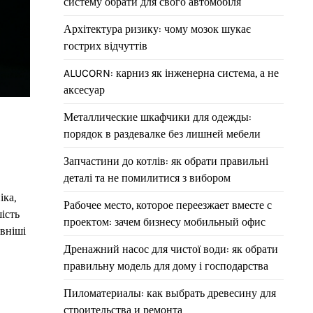
систему обрати для свого автомобіля
Архітектура ризику: чому мозок шукає
гострих відчуттів
ALUCORN: карниз як інженерна система, а не
аксесуар
Металлические шкафчики для одежды:
порядок в раздевалке без лишней мебели
Запчастини до котлів: як обрати правильні
деталі та не помилитися з вибором
іка,
Рабочее место, которое переезжает вместе с
ість
проектом: зачем бизнесу мобильный офис
ивніші
Дренажний насос для чистої води: як обрати
правильну модель для дому і господарства
Пиломатериалы: как выбрать древесину для
строительства и ремонта