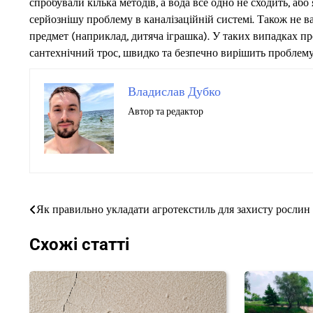
спробували кілька методів, а вода все одно не сходить, аб
серйознішу проблему в каналізаційній системі. Також не в
предмет (наприклад, дитяча іграшка). У таких випадках п
сантехнічний трос, швидко та безпечно вирішить проблему
Владислав Дубко
Автор та редактор
Як правильно укладати агротекстиль для захисту рослин
Навігація
записів
Схожі статті