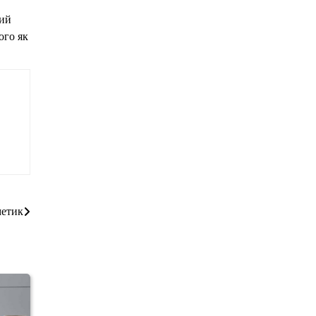
дий
ого як
метик