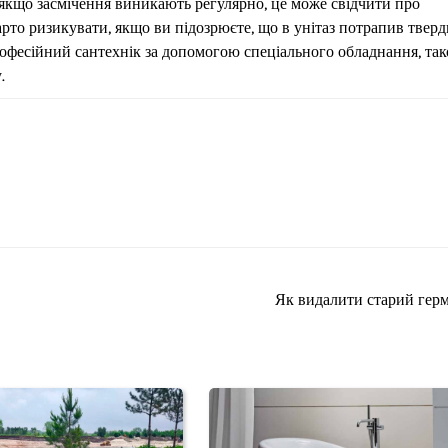
о якщо засмічення виникають регулярно, це може свідчити про
арто ризикувати, якщо ви підозрюєте, що в унітаз потрапив твер
рофесійний сантехнік за допомогою спеціального обладнання, так
.
Як видалити старий гер