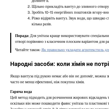
долийте її.
Щільно прикладіть вантуз до зливного отвору
Зробіть 10-15 енергійних поштовхів вгору-вни
Різко відірвіть вантуз. Звук води, що швидко 
кілька разів.
Порада:
Для унітаза краще використовувати спеціальни
отворі порівняно з класичним плоским варіантом для р
Читайте також:
Як правильно укладати агротекстиль дл
Народні засоби: коли хімія не потр
Якщо вантуза під рукою немає або він не допоміг, можна з
часто не менш ефективні, ніж покупна хімія.
Гаряча вода
Цей метод підходить для розчинення жирових відкладень т
оскільки він може пошкодити фаянс унітаза та пластикові 