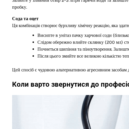
Залийте у зливний отвір 2-3 літри гарячої води та залишт
пробку.
Сода та оцет
Ця комбінація створює бурхливу хімічну реакцію, яка здат
Висипте в унітаз пачку харчової соди (близько
Слідом обережно влийте склянку (200 мл) ст
Почнеться шипіння та піноутворення. Залиште
Після цього змийте все великою кількістю теп
Цей спосіб є чудовою альтернативою агресивним засобам д
Коли варто звернутися до професі