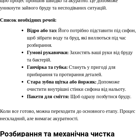
щоб процес пройшов швидко та акуратно. Це допоможе
уникнути зайвого бруду та несподіваних ситуацій.
Список необхідних речей:
Відро або таз:
Його потрібно підставити під сифон,
щоб зібрати воду та бруд, які виллються під час
розбирання.
Гумові рукавички:
Захистять ваші руки від бруду
та бактерій.
Ганчірка та губка:
Стануть у пригоді для
прибирання та протирання деталей.
Стара зубна щітка або йоржик:
Допоможе
очистити внутрішні стінки сифона від нальоту.
Пакети для сміття:
Щоб одразу позбутися бруду.
Коли все готово, можна переходити до основного етапу. Процес
нескладний, але вимагає акуратності.
Розбирання та механічна чистка