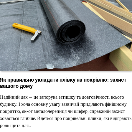
Як правильно укладати плівку на покрівлю: захист
вашого дому
Надійний дах — це запорука затишку та довговічності всього
будинку. І хоча основну увагу зазвичай приділяють фінішному
покриттю, як-от металочерепиця чи шифер, справжній захист
ховається глибше. Йдеться про покрівельні плівки, які відіграють
роль щита для…