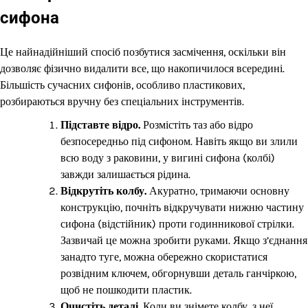
сифона
Це найнадійніший спосіб позбутися засмічення, оскільки він
дозволяє фізично видалити все, що накопичилося всередині.
Більшість сучасних сифонів, особливо пластикових,
розбираються вручну без спеціальних інструментів.
Підставте відро.
Розмістіть таз або відро
безпосередньо під сифоном. Навіть якщо ви злили
всю воду з раковини, у вигині сифона (колбі)
завжди залишається рідина.
Відкрутіть колбу.
Акуратно, тримаючи основну
конструкцію, почніть відкручувати нижню частину
сифона (відстійник) проти годинникової стрілки.
Зазвичай це можна зробити руками. Якщо з’єднання
занадто туге, можна обережно скористатися
розвідним ключем, обгорнувши деталь ганчіркою,
щоб не пошкодити пластик.
Очистіть деталі.
Коли ви знімете колбу, з неї