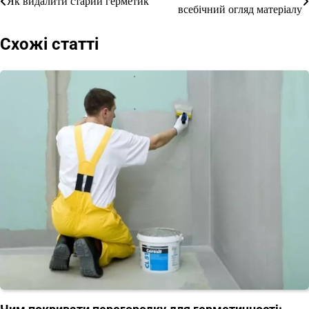
Як видалити старий герметик
всебічний огляд матеріалу
записів
Схожі статті