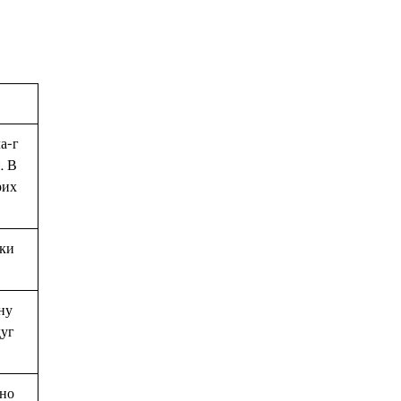
а-г
. В
рих
ьки
ну
дуг
 но