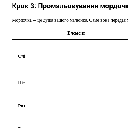
Крок 3: Промальовування мордоч
Мордочка — це душа вашого малюнка. Саме вона передає ха
Елемент
Очі
Ніс
Рот