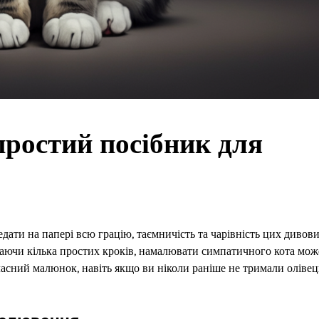
простий посібник для
едати на папері всю грацію, таємничість та чарівність цих диво
 знаючи кілька простих кроків, намалювати симпатичного кота мож
асний малюнок, навіть якщо ви ніколи раніше не тримали олівец