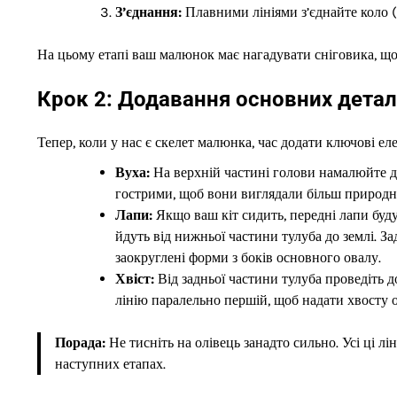
З’єднання:
Плавними лініями з’єднайте коло (
На цьому етапі ваш малюнок має нагадувати сніговика, щ
Крок 2: Додавання основних дета
Тепер, коли у нас є скелет малюнка, час додати ключові ел
Вуха:
На верхній частині голови намалюйте дв
гострими, щоб вони виглядали більш природн
Лапи:
Якщо ваш кіт сидить, передні лапи буду
йдуть від нижньої частини тулуба до землі. З
заокруглені форми з боків основного овалу.
Хвіст:
Від задньої частини тулуба проведіть д
лінію паралельно першій, щоб надати хвосту о
Порада:
Не тисніть на олівець занадто сильно. Усі ці л
наступних етапах.