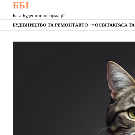
ББІ
Skip
to
База Буденної Інформації
content
БУДІВНИЦТВО ТА РЕМОНТ
АВТО
ОСВІТА
КРАСА ТА