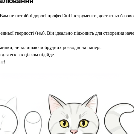
малювання
 Вам не потрібні дорогі професійні інструменти, достатньо базово
дньої твердості (HB). Він ідеально підходить для створення наче
илки, не залишаючи брудних розводів на папері.
ля ескізів цілком підійде.
нт!