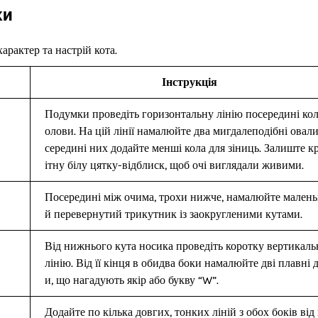
ки
рактер та настрій кота.
Інструкція
Подумки проведіть горизонтальну лінію посередині кол
олови. На цій лінії намалюйте два мигдалеподібні овали
середині них додайте менші кола для зіниць. Залиште к
ітну білу цятку-відблиск, щоб очі виглядали живими.
Посередині між очима, трохи нижче, намалюйте мален
й перевернутий трикутник із заокругленими кутами.
Від нижнього кута носика проведіть коротку вертикаль
лінію. Від її кінця в обидва боки намалюйте дві плавні 
и, що нагадують якір або букву “W”.
Додайте по кілька довгих, тонких ліній з обох боків від