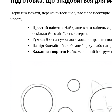
Підготовка: що знадобиться для 
Перш ніж почати, переконайтеся, що у вас є все необхідне.
набору.
Простий олівець:
Найкраще взяти олівець сере
оскільки його лінії легко стерти.
Гумка:
Якісна гумка допоможе виправити пом
Папір:
Звичайний альбомний аркуш або папір д
Бажання творити:
Найважливіший інструме