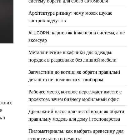
систему обрати для свого автомобіля
Архітектура ризику: чому мозок шукає
гострих відчуттів
ALUCORN: карниз як інженерна система, а не
аксесуар
Металлические шкафчики для одежды:
порядок в раздевалке без лишней мебели
Запчастини до котлів: як обрати правильні
деталі та не помилитися з вибором
Рабочее место, которое переезжает вместе с
проектом: зачем бизнесу мобильный офис
вижних
е
Дренажний насос для чистої води: як обрати
ь з
правильну модель для дому і господарства
Пиломатериалы: как выбрать древесину для
строительства и ремонта