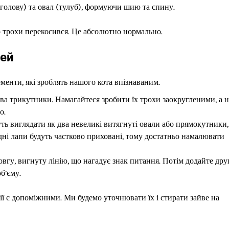
голову) та овал (тулуб), формуючи шию та спину.
о трохи перекосився. Це абсолютно нормально.
лей
ементи, які зроблять нашого кота впізнаваним.
а трикутники. Намагайтеся зробити їх трохи заокругленими, а н
о.
ть виглядати як два невеликі витягнуті овали або прямокутники
адні лапи будуть частково приховані, тому достатньо намалювати
овгу, вигнуту лінію, що нагадує знак питання. Потім додайте дру
б’єму.
інії є допоміжними. Ми будемо уточнювати їх і стирати зайве на