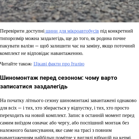
Перевірити доступні
шини для мікроавтобусів
під конкретний
типорозмір можна заздалегідь, ще до того, як родина почне
пакувати валізи — щоб залишити час на заміну, якщо поточний
комплект не відповідає навантаженню.
Читайте також:
Цікаві факти про Італію
Шиномонтаж перед сезоном: чому варто
записатися заздалегідь
На початку літнього сезону шиномонтажі завантажені однаково
для всіх — і тих, хто збирається у відпустку, і тих, хто просто
переходить на новий комплект. Запис в останній момент перед
самим виїздом означає або чергу, або поспішний монтаж без
належного балансування, яке саме на трасі з повним
навантаженням найбільш помітне у вигляді вібрацій на кермі.