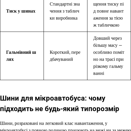
Стандартні зна
щення тиску пі
Тиск у шинах
чення з таблич
д повне навант
ки виробника
аження за тією
ж табличкою
Довший через
більшу масу —
Гальмівний ш
Короткий, пере
особливо поміт
лях
дбачуваний
но на трасі при
різкому гальму
ванні
Шини для мікроавтобуса: чому
підходить не будь-який типорозмір
Шини, розраховані на легковий клас навантаження, у
мікроавтобусі з повною родиною працюють на межі чи за межею