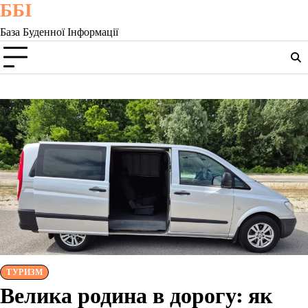
ББІ
Skip
to
База Буденної Інформації
content
ТУРИЗМ
Велика родина в дорогу: як