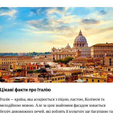
Цікаві факти про Італію
Італія — країна, яка асоціюється з піцою, пастою, Колізеєм та
мелодійною мовою. Але за цим знайомим фасадом ховається
безліч дивовижних речей, які роблять її культуру ще багатшою та