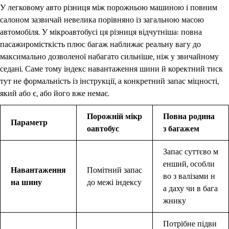
У легковому авто різниця між порожньою машиною і повним
салоном зазвичай невелика порівняно із загальною масою
автомобіля. У мікроавтобусі ця різниця відчутніша: повна
пасажиромісткість плюс багаж наближає реальну вагу до
максимально дозволеної набагато сильніше, ніж у звичайному
седані. Саме тому індекс навантаження шини й коректний тиск
тут не формальність із інструкції, а конкретний запас міцності,
який або є, або його вже немає.
Порожній мікр
Повна родина
Параметр
оавтобус
з багажем
Запас суттєво м
енший, особли
Навантаження
Помітний запас
во з валізами н
на шину
до межі індексу
а даху чи в бага
жнику
Потрібне підви