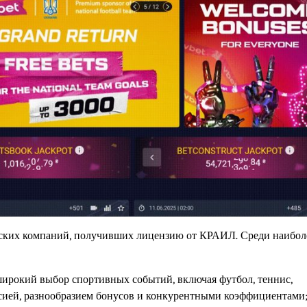
ерских компаний, получивших лицензию от КРАИЛ. Среди наибол
рокий выбор спортивных событий, включая футбол, теннис,
рсией, разнообразием бонусов и конкурентными коэффициентами