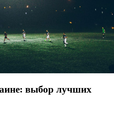
раине: выбор лучших