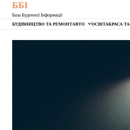
ББІ
Skip
to
База Буденної Інформації
content
БУДІВНИЦТВО ТА РЕМОНТ
АВТО
ОСВІТА
КРАСА ТА