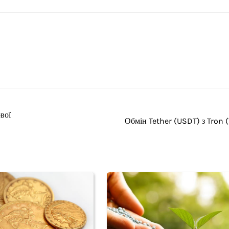
вої
Обмін Tether (USDT) з Tron 