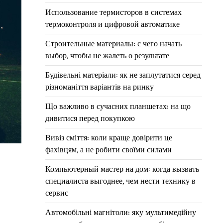
Использование термисторов в системах
термоконтроля и цифровой автоматике
Строительные материалы: с чего начать
выбор, чтобы не жалеть о результате
Будівельні матеріали: як не заплутатися серед
різноманіття варіантів на ринку
Що важливо в сучасних планшетах: на що
дивитися перед покупкою
Вивіз сміття: коли краще довірити це
фахівцям, а не робити своїми силами
Компьютерный мастер на дом: когда вызвать
специалиста выгоднее, чем нести технику в
сервис
Автомобільні магнітоли: яку мультимедійну