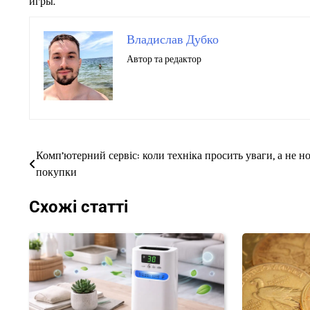
игры.
Владислав Дубко
Автор та редактор
Комп’ютерний сервіс: коли техніка просить уваги, а не но
Навігація
покупки
записів
Схожі статті