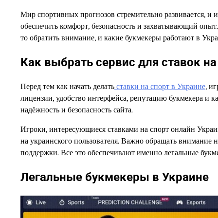
Мир спортивных прогнозов стремительно развивается, и 
обеспечить комфорт, безопасность и захватывающий опыт.
то обратить внимание, и какие букмекеры работают в Укр
Как выбрать сервис для ставок на
Перед тем как начать делать
ставки на спорт в Украине
, и
лицензии, удобство интерфейса, репутацию букмекера и 
надёжность и безопасность сайта.
Игроки, интересующиеся ставками на спорт онлайн Украи
на украинского пользователя. Важно обращать внимание н
поддержки. Все это обеспечивают именно легальные бук
Легальные букмекеры в Украине