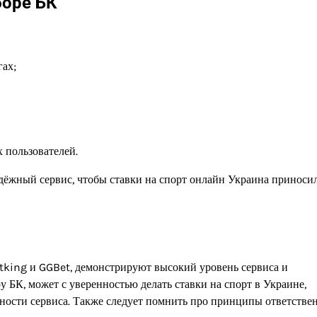
боре БК
ах;
 пользователей.
дёжный сервис, чтобы ставки на спорт онлайн Украина приноси
etking и GGBet, демонстрируют высокий уровень сервиса и
у БК, может с уверенностью делать ставки на спорт в Украине,
ности сервиса. Также следует помнить про принципы ответстве