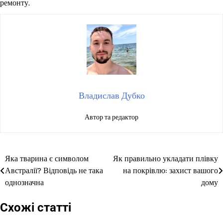
ремонту.
Владислав Дубко
Автор та редактор
Яка тварина є символом
Як правильно укладати плівку
Навігація
Австралії? Відповідь не така
на покрівлю: захист вашого
записів
однозначна
дому
Схожі статті