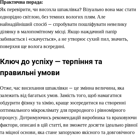
Практична порада:
Як перевірити, чи висохла шпаклівка? Візуально вона має стати
однорідно світлою, без темних вологих плям. Але
найнадійніший спосіб — спробувати пошліфувати невелику
ділянку в малопомітному місці. Якщо наждачний папір
забивається і «скачується», а не утворює сухий пил, значить,
поверхня ще волога всередині.
Ключ до успіху — терпіння та
правильні умови
Отже, час висихання шпаклівки — це змінна величина, яка
залежить від багатьох умов. Замість того, щоб намагатися
обдурити фізику та хімію, краще зосередитися на створенні
оптимального мікроклімату для природного і рівномірного
процесу. Дотримуючись рекомендацій виробника та враховуючи
фактори, описані в цій статті, ви зможете досягти ідеально рівної
та міцної основи, яка стане запорукою якісного та довговічного