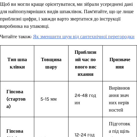
Щоб ви могли краще орієнтуватися, ми зібрали усереднені дані
для найпопулярніших видів шпаклівок. Пам’ятайте, що це лише
приблизні цифри, і завжди варто звертатися до інструкції
виробника на упаковці.
Читайте також:
Як зменшити шум від сантехнічної перегородки
Приблизн
Тип шпа
Товщина
ий час по
Призначе
клівки
шару
вного вис
ння
ихання
Вирівнюв
Гіпсова
24-48 год
ання знач
(стартов
5-15 мм
ин
них нерів
а)
ностей
Підготовк
Гіпсова
а під щіль
12-24 год