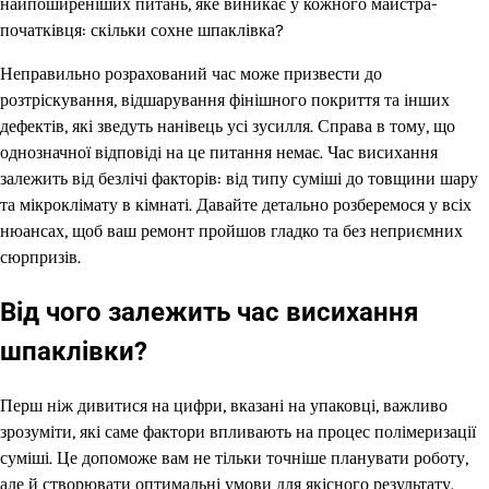
найпоширеніших питань, яке виникає у кожного майстра-
початківця: скільки сохне шпаклівка?
Неправильно розрахований час може призвести до
розтріскування, відшарування фінішного покриття та інших
дефектів, які зведуть нанівець усі зусилля. Справа в тому, що
однозначної відповіді на це питання немає. Час висихання
залежить від безлічі факторів: від типу суміші до товщини шару
та мікроклімату в кімнаті. Давайте детально розберемося у всіх
нюансах, щоб ваш ремонт пройшов гладко та без неприємних
сюрпризів.
Від чого залежить час висихання
шпаклівки?
Перш ніж дивитися на цифри, вказані на упаковці, важливо
зрозуміти, які саме фактори впливають на процес полімеризації
суміші. Це допоможе вам не тільки точніше планувати роботу,
але й створювати оптимальні умови для якісного результату.