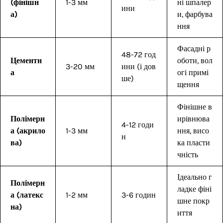
(фінішн
1-3 мм
ні шпалер
ини
а)
и, фарбува
ння
Фасадні р
48-72 год
Цементн
оботи, вол
3-20 мм
ини (і дов
а
огі примі
ше)
щення
Фінішне в
Полімерн
ирівнюва
4-12 годи
а (акрило
1-3 мм
ння, висо
н
ва)
ка пласти
чність
Ідеально г
Полімерн
ладке фіні
а (латекс
1-2 мм
3-6 годин
шне покр
на)
иття