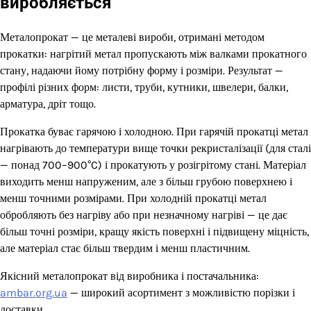
виробляється
Металопрокат — це металеві вироби, отримані методом
прокатки: нагрітий метал пропускають між валками прокатного
стану, надаючи йому потрібну форму і розміри. Результат —
профілі різних форм: листи, труби, кутники, швелери, балки,
арматура, дріт тощо.
Прокатка буває гарячою і холодною. При гарячій прокатці метал
нагрівають до температури вище точки рекристалізації (для сталі
— понад 700–900°C) і прокатують у розігрітому стані. Матеріал
виходить менш напруженим, але з більш грубою поверхнею і
менш точними розмірами. При холодній прокатці метал
обробляють без нагріву або при незначному нагріві — це дає
більш точні розміри, кращу якість поверхні і підвищену міцність,
але матеріал стає більш твердим і менш пластичним.
Якісний металопрокат від виробника і постачальника:
ambar.org.ua
— широкий асортимент з можливістю порізки і
доставки.