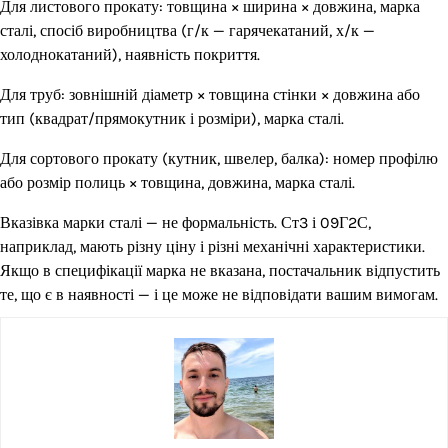
Для листового прокату: товщина × ширина × довжина, марка
сталі, спосіб виробництва (г/к — гарячекатаний, х/к —
холоднокатаний), наявність покриття.
Для труб: зовнішній діаметр × товщина стінки × довжина або
тип (квадрат/прямокутник і розміри), марка сталі.
Для сортового прокату (кутник, швелер, балка): номер профілю
або розмір полиць × товщина, довжина, марка сталі.
Вказівка марки сталі — не формальність. Ст3 і 09Г2С,
наприклад, мають різну ціну і різні механічні характеристики.
Якщо в специфікації марка не вказана, постачальник відпустить
те, що є в наявності — і це може не відповідати вашим вимогам.