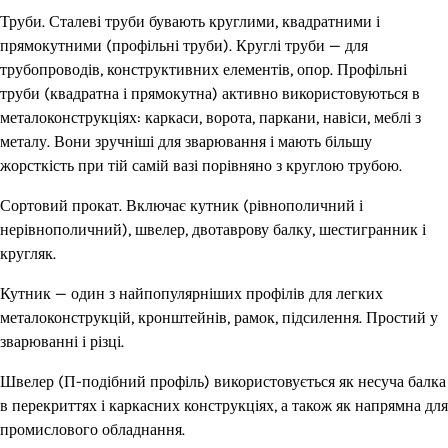
Труби. Сталеві труби бувають круглими, квадратними і
прямокутними (профільні труби). Круглі труби — для
трубопроводів, конструктивних елементів, опор. Профільні
труби (квадратна і прямокутна) активно використовуються в
металоконструкціях: каркаси, ворота, паркани, навіси, меблі з
металу. Вони зручніші для зварювання і мають більшу
жорсткість при тій самій вазі порівняно з круглою трубою.
Сортовий прокат. Включає кутник (рівнополичний і
нерівнополичний), швелер, двотаврову балку, шестигранник і
кругляк.
Кутник — один з найпопулярніших профілів для легких
металоконструкцій, кронштейнів, рамок, підсилення. Простий у
зварюванні і різці.
Швелер (П-подібний профіль) використовується як несуча балка
в перекриттях і каркасних конструкціях, а також як напрямна для
промислового обладнання.