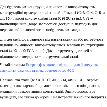
Для будівельних конструкцій найчастіше використовують
конструкційні вуглецеві сталі звичайної якості (Ст3, Ст4, Ст5 за
ДСТУ) і якісні конструкційні сталі (09Г2С та ін.). Ст3 —
найпоширеніша: добре зварюється, доступна, підходить для
переважної більшості загальнобудівельних завдань.
Для деталей, що працюють під навантаженням або потребують
підвищеної міцності, використовуються леговані конструкційні
сталі (40Х, 30ХГСА та ін.). Для інструменту і деталей з
підвищеною твердістю — інструментальні сталі.
Читайте також:
Енергоефективне освітлення для бізнесу: як
зменшити рахунки за електроенергію до 40%
Нержавіюча сталь (12Х18Н10Т, AISI 304, AISI 316) — окрема
категорія для харчової промисловості, хімічного обладнання,
медицини і декоративних конструкцій. Значно дорожча за
вуглецеву, але стійка до корозії і не потребує захисного покриття.