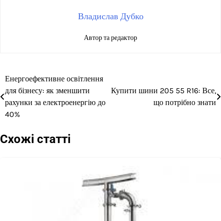
Владислав Дубко
Автор та редактор
Енергоефективне освітлення
Навігація
для бізнесу: як зменшити
Купити шини 205 55 R16: Все,
записів
рахунки за електроенергію до
що потрібно знати
40%
Схожі статті