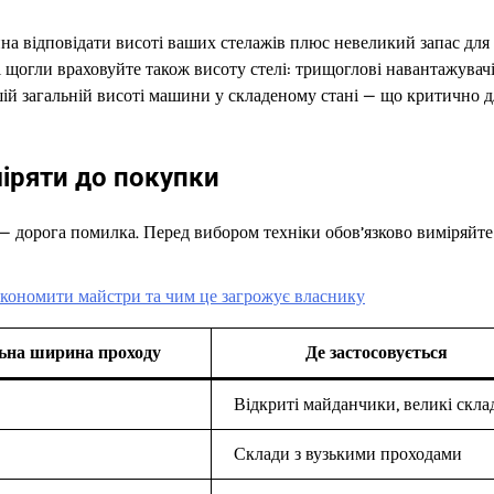
а відповідати висоті ваших стелажів плюс невеликий запас для
щогли враховуйте також висоту стелі: трищоглові навантажувач
ій загальній висоті машини у складеному стані — що критично д
іряти до покупки
— дорога помилка. Перед вибором техніки обов’язково виміряйте
економити майстри та чим це загрожує власнику
ьна ширина проходу
Де застосовується
Відкриті майданчики, великі скла
Склади з вузькими проходами