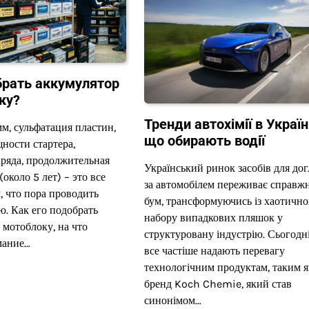
рать аккумулятор
ку?
Тренди автохімії в Україн
м, сульфатация пластин,
що обирають водії
ности стартера,
ряда, продолжительная
Український ринок засобів для до
около 5 лет) – это все
за автомобілем переживає справж
, что пора проводить
бум, трансформуючись із хаотично
ю. Как его подобрать
набору випадкових пляшок у
 мотоблоку, на что
структуровану індустрію. Сьогодні
мание…
все частіше надають перевагу
технологічним продуктам, таким я
бренд Koch Chemie, який став
синонімом…