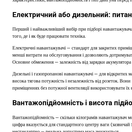
Електричний або дизельний: питанн
Перший і найважливіший вибір при підборі навантажувача —
того, де і як буде працювати техніка.
Електричні навантажувачі — стандарт для закритих примі
менші витрати на обслуговування і дозволяють дотримува
Основне обмеження — залежність від зарядки акумулятора 
Дизельні і газопропанові навантажувачі — для відкритих ма
висока тягова потужність і незалежність від розеток. Вони
приміщеннях без потужної вентиляції використовувати їх 
Вантажопідйомність і висота підйо
Вантажопідйомність — скільки кілограмів навантажувач м
цифра вказується для стандартного центру ваги (зазвича
нестандартно — реальна допустима маса знижується.