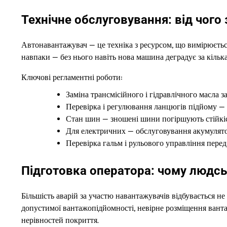
Технічне обслуговування: від чого
Автонавантажувач — це техніка з ресурсом, що вимірюєтьс
навпаки — без нього навіть нова машина деградує за кілька
Ключові регламентні роботи:
Заміна трансмісійного і гідравлічного масла
Перевірка і регулювання ланцюгів підйому — 
Стан шин — зношені шини погіршують стійкіст
Для електричних — обслуговування акумуляторі
Перевірка гальм і рульового управління пере
Підготовка оператора: чому людсь
Більшість аварій за участю навантажувачів відбувається н
допустимої вантажопідйомності, невірне розміщення ванта
нерівностей покриття.