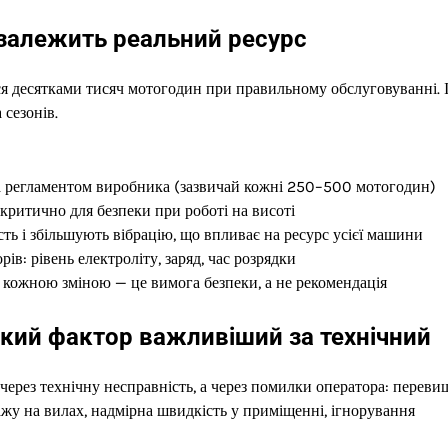
 залежить реальний ресурс
я десятками тисяч мотогодин при правильному обслуговуванні. 
 сезонів.
 за регламентом виробника (зазвичай кожні 250–500 мотогодин)
критично для безпеки при роботі на висоті
ь і збільшують вібрацію, що впливає на ресурс усієї машини
в: рівень електроліту, заряд, час розрядки
д кожною зміною — це вимога безпеки, а не рекомендація
кий фактор важливіший за технічний
е через технічну несправність, а через помилки оператора: перев
жу на вилах, надмірна швидкість у приміщенні, ігнорування