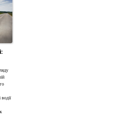
і:
гляду
ній
го
 водії
к