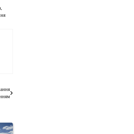
,
ння
вання
анням