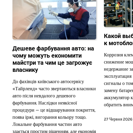
Какой выб
к мотобло
Дешеве фарбування авто: на
чому можуть економити
Коррозия клем
майстри та чим це загрожує
снижение мощ
власнику
недержание за
эксплуатация (
До фахівців київського автосервісу
сигналы о том
«Тайрленд» часто звертаються власники
замену батаре
авто після невдалого дешевого
аккумулятор к
фарбування. Наслідки неякісної
обратить вни
процедури — це відшарування покриття,
поява іржі, вигорання кольору тощо.
27 Червня 2026
Локальне фарбування частин авто
здається простим рішенням, але економія