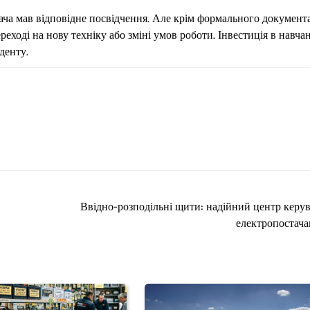
ча мав відповідне посвідчення. Але крім формального документа
ході на нову техніку або зміні умов роботи. Інвестиція в навча
денту.
Ввідно-розподільні щити: надійний центр керу
електропостач