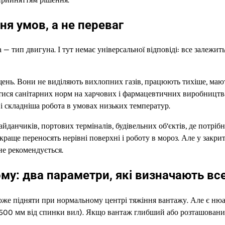
я умов, а не переваг
 тип двигуна. І тут немає універсальної відповіді: все залежить
щень. Вони не виділяють вихлопних газів, працюють тихіше, маю
тися санітарних норм на харчових і фармацевтичних виробництв
і складніша робота в умовах низьких температур.
йданчиків, портових терміналів, будівельних об’єктів, де потрібн
 краще переносять нерівні поверхні і роботу в мороз. Але у закри
не рекомендується.
му: два параметри, які визначають вс
оже підняти при нормальному центрі тяжіння вантажу. Але є нюа
й 500 мм від спинки вил). Якщо вантаж глибший або розташован