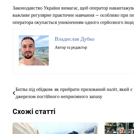
Законодавство України вимагає, щоб оператор навантажува
важливе регулярне практичне навчання — особливо при пере
оператора окупається уникненням одного серйозного інци
Владислав Дубко
Автор та редактор
Битва під обідком: як прибрати прихований наліт, який є
Навігація
джерелом постійного неприємного запаху
записів
Схожі статті