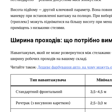
Висота підйому — другий ключовий параметр. Вона повинн
маневру при встановленні вантажу на полицю. При виборі 
(триплекс) можуть підніматися на більшу висоту при менш
приміщень з низькими стелями.
Ширина проходів: що потрібно вим
Навантажувач, який не може розвернутися між стелажами 
ширину робочих проходів на вашому складі.
Читайте також:
Дешеве фарбування авто: на чому можуть 
Тип навантажувача
Мінімал
Стандартний фронтальний
3,5–4,5 м
Ричтрак (з висувною кареткою)
2,5–3,0 м