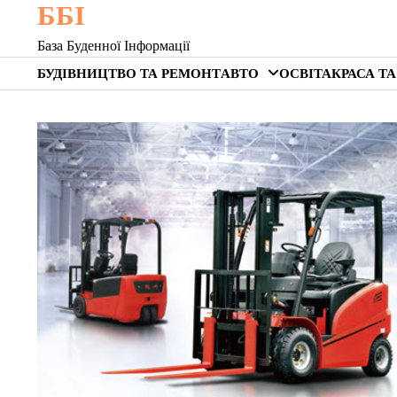
ББІ
Skip
to
База Буденної Інформації
content
БУДІВНИЦТВО ТА РЕМОНТ
АВТО
ОСВІТА
КРАСА ТА