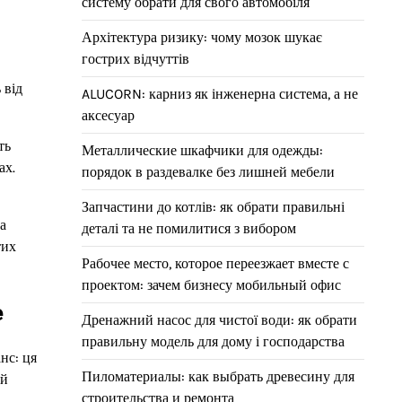
систему обрати для свого автомобіля
Архітектура ризику: чому мозок шукає
гострих відчуттів
 від
ALUCORN: карниз як інженерна система, а не
аксесуар
ть
Металлические шкафчики для одежды:
ах.
порядок в раздевалке без лишней мебели
Запчастини до котлів: як обрати правильні
а
деталі та не помилитися з вибором
тих
Рабочее место, которое переезжает вместе с
проектом: зачем бизнесу мобильный офис
е
Дренажний насос для чистої води: як обрати
правильну модель для дому і господарства
нс: ця
Пиломатериалы: как выбрать древесину для
ий
строительства и ремонта