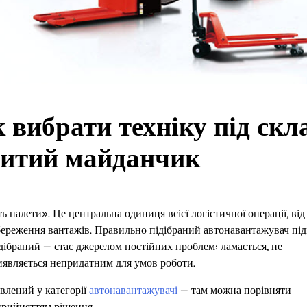
 вибрати техніку під скл
ритий майданчик
 палети». Це центральна одиниця всієї логістичної операції, від 
збереження вантажів. Правильно підібраний автонавантажувач пі
дібраний — стає джерелом постійних проблем: ламається, не
виявляється непридатним для умов роботи.
влений у категорії
автонавантажувачі
— там можна порівняти
прийняттям рішення.