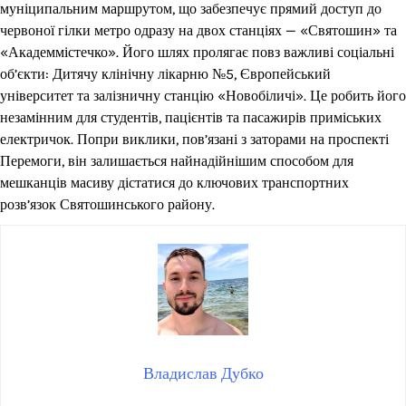
муніципальним маршрутом, що забезпечує прямий доступ до
червоної гілки метро одразу на двох станціях — «Святошин» та
«Академмістечко». Його шлях пролягає повз важливі соціальні
об’єкти: Дитячу клінічну лікарню №5, Європейський
університет та залізничну станцію «Новобіличі». Це робить його
незамінним для студентів, пацієнтів та пасажирів приміських
електричок. Попри виклики, пов’язані з заторами на проспекті
Перемоги, він залишається найнадійнішим способом для
мешканців масиву дістатися до ключових транспортних
розв’язок Святошинського району.
Владислав Дубко