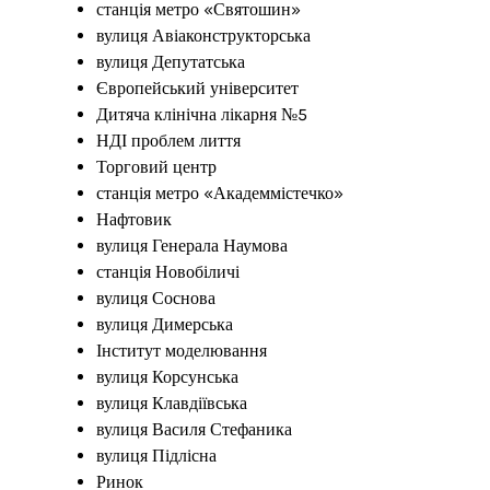
станція метро «Святошин»
вулиця Авіаконструкторська
вулиця Депутатська
Європейський університет
Дитяча клінічна лікарня №5
НДІ проблем лиття
Торговий центр
станція метро «Академмістечко»
Нафтовик
вулиця Генерала Наумова
станція Новобіличі
вулиця Соснова
вулиця Димерська
Інститут моделювання
вулиця Корсунська
вулиця Клавдіївська
вулиця Василя Стефаника
вулиця Підлісна
Ринок