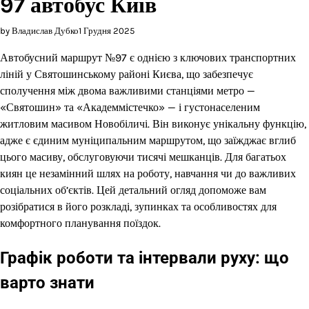
97 автобус Київ
by Владислав Дубко
1 Грудня 2025
Автобусний маршрут №97 є однією з ключових транспортних
ліній у Святошинському районі Києва, що забезпечує
сполучення між двома важливими станціями метро —
«Святошин» та «Академмістечко» — і густонаселеним
житловим масивом Новобіличі. Він виконує унікальну функцію,
адже є єдиним муніципальним маршрутом, що заїжджає вглиб
цього масиву, обслуговуючи тисячі мешканців. Для багатьох
киян це незамінний шлях на роботу, навчання чи до важливих
соціальних об’єктів. Цей детальний огляд допоможе вам
розібратися в його розкладі, зупинках та особливостях для
комфортного планування поїздок.
Графік роботи та інтервали руху: що
варто знати