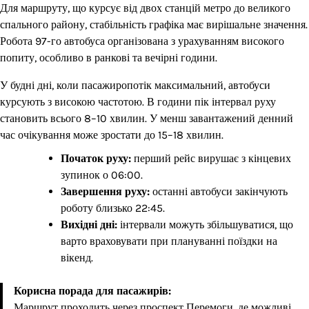
Для маршруту, що курсує від двох станцій метро до великого
спального району, стабільність графіка має вирішальне значення.
Робота 97-го автобуса організована з урахуванням високого
попиту, особливо в ранкові та вечірні години.
У будні дні, коли пасажиропотік максимальний, автобуси
курсують з високою частотою. В години пік інтервал руху
становить всього 8–10 хвилин. У менш завантажений денний
час очікування може зростати до 15–18 хвилин.
Початок руху:
перший рейс вирушає з кінцевих
зупинок о 06:00.
Завершення руху:
останні автобуси закінчують
роботу близько 22:45.
Вихідні дні:
інтервали можуть збільшуватися, що
варто враховувати при плануванні поїздки на
вікенд.
Корисна порада для пасажирів:
Маршрут проходить через проспект Перемоги, де можливі