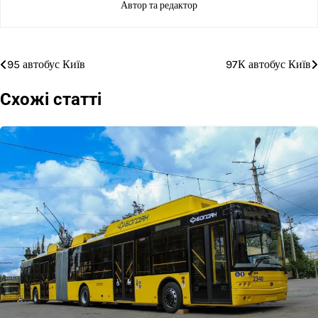
Автор та редактор
95 автобус Київ
97К автобус Київ
Навігація
записів
Схожі статті