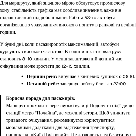
Для маршруту, який значною мірою обслуговує промислову
зону, стабільність графіка має особливе значення, адже він
підлаштований під робочі зміни. Робота 53-го автобуса
організована з урахуванням високого попиту в ранкові та вечірні
години.
У будні дні, коли пасажиропотік максимальний, автобуси
курсують з високою частотою. В години пік інтервал руху
становить 8–10 хвилин. У менш завантажений денний час
очікування може зростати до 12–15 хвилин.
Перший рейс:
вирушає з кінцевих зупинок о 06:10.
Останній рейс:
завершує роботу близько 22:00.
Корисна порада для пасажирів:
Маршрут проходить через вузькі вулиці Подолу та під’їзди до
станції метро “Почайна”, де можливі затори. Щоб уникнути
тривалого очікування, рекомендуємо користуватися
мобільними додатками для відстеження транспорту,
наприклад, «Київ Цифровий». Це дозволить вам бачити рух