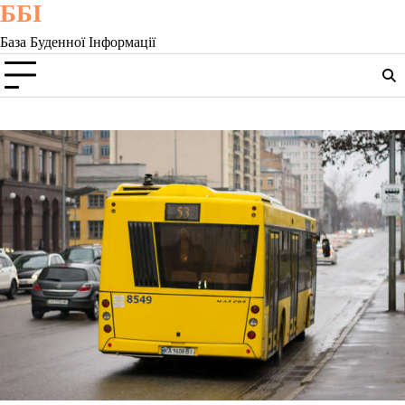
ББІ
Skip
to
База Буденної Інформації
content