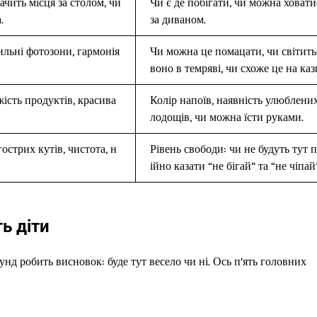
ачить місця за столом, чи
Чи є де побігати, чи можна ховати
.
за диваном.
ильні фотозони, гармонія
Чи можна це помацати, чи світить
воно в темряві, чи схоже це на каз
жість продуктів, красива
Колір напоїв, наявність улюблени
лодощів, чи можна їсти руками.
гострих кутів, чистота, н
Рівень свободи: чи не будуть тут 
ійно казати “не бігай” та “не чіпай
ь діти
унд робить висновок: буде тут весело чи ні. Ось п’ять головних