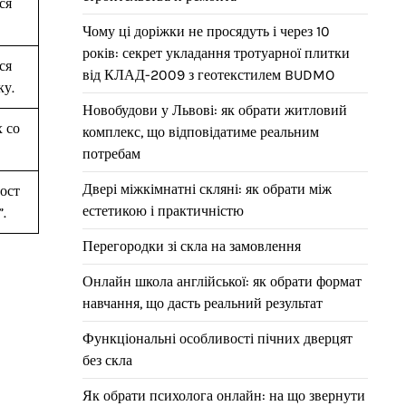
ся
Чому ці доріжки не просядуть і через 10
років: секрет укладання тротуарної плитки
ся
від КЛАД-2009 з геотекстилем BUDMO
ку.
Новобудови у Львові: як обрати житловий
х со
комплекс, що відповідатиме реальним
потребам
Двері міжкімнатні скляні: як обрати між
пост
естетикою і практичністю
”.
Перегородки зі скла на замовлення
Онлайн школа англійської: як обрати формат
навчання, що дасть реальний результат
Функціональні особливості пічних дверцят
без скла
Як обрати психолога онлайн: на що звернути