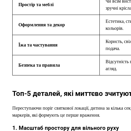
Чи всім вист
Простір та меблі
зручні крісла
Естетика, ст
Оформлення та декор
кольорів.
Користь, сві
Їжа та частування
подача.
Відсутність 
Безпека та правила
агляд.
Топ-5 деталей, які миттєво зчитуют
Переступаючи поріг святкової локації, дитина за кілька сек
маркерів, які формують це перше враження.
1. Масштаб простору для вільного руху