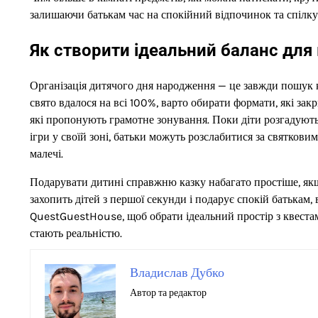
залишаючи батькам час на спокійний відпочинок та спілк
Як створити ідеальний баланс для 
Організація дитячого дня народження — це завжди пошук 
свято вдалося на всі 100%, варто обирати формати, які за
які пропонують грамотне зонування. Поки діти розгадують 
ігри у своїй зоні, батьки можуть розслабитися за святков
малечі.
Подарувати дитині справжню казку набагато простіше, якщо
захопить дітей з першої секунди і подарує спокій батькам
QuestGuestHouse, щоб обрати ідеальний простір з квестами
стають реальністю.
Владислав Дубко
Автор та редактор