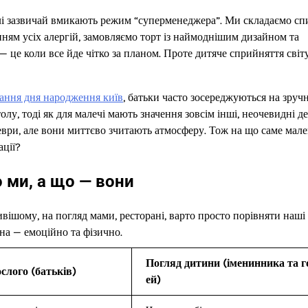
ослі зазвичай вмикають режим “суперменеджера”. Ми складаємо сп
ням усіх алергій, замовляємо торт із наймоднішим дизайном та
 — це коли все йде чітко за планом. Проте дитяче сприйняття світ
вання дня народження київ
, батьки часто зосереджуються на зручн
олу, тоді як для малечі мають значення зовсім інші, неочевидні де
еври, але вони миттєво зчитають атмосферу. Тож на що саме мале
ації?
 ми, а що — вони
вішому, на погляд мами, ресторані, варто просто порівняти наші
на — емоційно та фізично.
Погляд дитини (іменинника та г
слого (батьків)
ей)