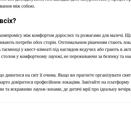
ування між собою.
всіх?
компромісу між комфортом дорослих та розвагами для малечі. Щ
кривають потреби обох сторін. Оптимальним рішенням стають лока
таємниці у квест-кімнаті під наглядом ведучих або грають в акт
им столом у комфортному лаунжі, не переживаючи за безпеку та на
 дивитися на світ її очима. Якщо ви прагнете організувати свят
, варто довіритися професійним локаціям. Завітайте на платформу
 та яскравими лаунж-зонами, де дитячі мрії про ідеальну вечірк