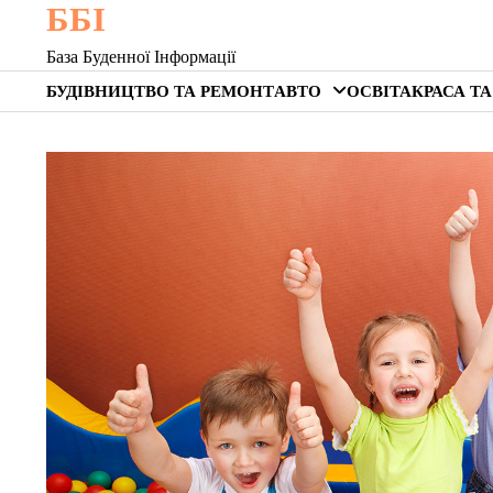
ББІ
Skip
to
База Буденної Інформації
content
БУДІВНИЦТВО ТА РЕМОНТ
АВТО
ОСВІТА
КРАСА ТА