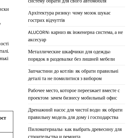
систему обрати для свого автомобіля
иски
Архітектура ризику: чому мозок шукає
гострих відчуттів
у
ALUCORN: карниз як інженерна система, а не
аксесуар
ості
талі.
Металлические шкафчики для одежды:
нькі
порядок в раздевалке без лишней мебели
Запчастини до котлів: як обрати правильні
деталі та не помилитися з вибором
Рабочее место, которое переезжает вместе с
проектом: зачем бизнесу мобильный офис
Дренажний насос для чистої води: як обрати
правильну модель для дому і господарства
ост
Пиломатериалы: как выбрать древесину для
строительства и ремонта