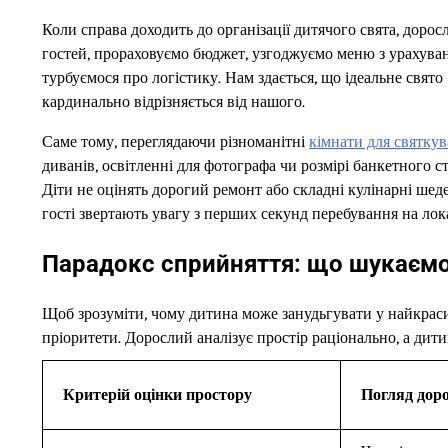
Коли справа доходить до організації дитячого свята, дор
гостей, прораховуємо бюджет, узгоджуємо меню з урахуван
турбуємося про логістику. Нам здається, що ідеальне свято
кардинально відрізняється від нашого.
Саме тому, переглядаючи різноманітні
кімнати для святку
диванів, освітленні для фотографа чи розмірі банкетного ст
Діти не оцінять дорогий ремонт або складні кулінарні шед
гості звертають увагу з перших секунд перебування на лок
Парадокс сприйняття: що шукаємо
Щоб зрозуміти, чому дитина може занудьгувати у найкраси
пріоритети. Дорослий аналізує простір раціонально, а дити
Критерій оцінки простору
Погляд доро