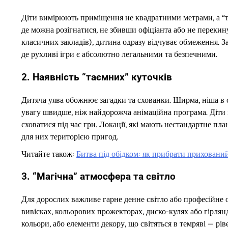
Діти вимірюють приміщення не квадратними метрами, а “тра
де можна розігнатися, не збивши офіціанта або не перекин
класичних закладів), дитина одразу відчуває обмеження. З
де рухливі ігри є абсолютно легальними та безпечними.
2. Наявність “таємних” куточків
Дитяча уява обожнює загадки та схованки. Ширма, ніша в 
увагу швидше, ніж найдорожча анімаційна програма. Діти 
сховатися під час гри. Локації, які мають нестандартне пл
для них територією пригод.
Читайте також:
Битва під обідком: як прибрати приховани
3. “Магічна” атмосфера та світло
Для дорослих важливе гарне денне світло або професійне ос
вивісках, кольорових прожекторах, диско-кулях або гірлянд
кольори, або елементи декору, що світяться в темряві — рів