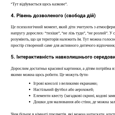
“Тут відбувається щось казкове”.
4. Рівень дозволеного (свобода дій)
Це психологічний момент, який діти зчитують з атмосфери
напругу дорослих: “тихіше”, “не лізь туди”, “не розлий”. 
розуміють, що ця територія належить їм. Тут можна голосн
простір створений саме для активного дитячого відпочинк
5. Інтерактивність навколишнього середов
Дорослим достатньо красивої картинки, а дітям потрібна в
якими можна щось робити. Це можуть бути:
Ігрові консолі з великими екранами;
Настільний футбол або аерохокей;
Елементи квесту (загадкові скрині, кодові зам
Дошки для малювання або стіни, де можна за
Чим більше в кімнаті предметів, які можна натискати, кру