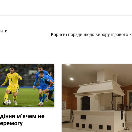
щите
Корисні поради щодо вибору ігрового к
діння м’ячем не
перемогу