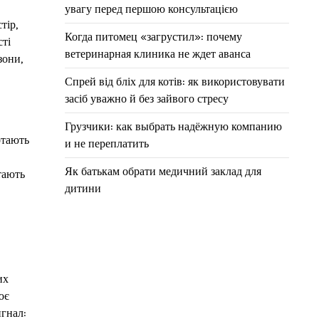
увагу перед першою консультацією
тір,
Когда питомец «загрустил»: почему
сті
ветеринарная клиника не ждет аванса
зони,
Спрей від бліх для котів: як використовувати
засіб уважно й без зайвого стресу
Грузчики: как выбрать надёжную компанию
ртають
и не переплатить
Як батькам обрати медичний заклад для
тають
дитини
их
ює
игнал: