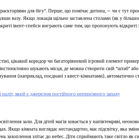
єкторіями для бігу”. Перше, що помічає дитина, — чи є тут прос
увши вазу. Якщо локація щільно заставлена столами (як у більшо
акриті івент-спейси виграють саме тим, що пропонують відкриті 
стіні, цікавий коридор чи багаторівневий ігровий елемент приве
інстинктивно шукають місця, де можна створити свій “штаб” або
анування (наприклад, поєднані з квест-кімнатами), автоматично с
й наліт, який є джерелом постійного неприємного запаху
вітлення зали. Для дітей магія ховається у напівтемряві, неонов
ах. Якщо кімната виглядає нестандартно, має підсвітку, яка змін
ень захоплення злітає до небес. Діти сприймають таке світло як с