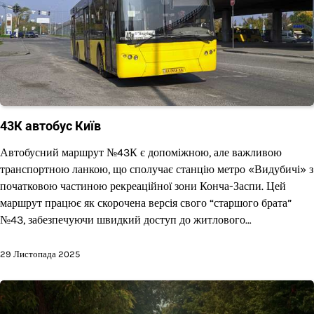
43К автобус Київ
Автобусний маршрут №43К є допоміжною, але важливою
транспортною ланкою, що сполучає станцію метро «Видубичі» з
початковою частиною рекреаційної зони Конча-Заспи. Цей
маршрут працює як скорочена версія свого “старшого брата”
№43, забезпечуючи швидкий доступ до житлового…
29 Листопада 2025