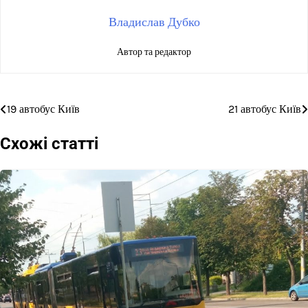
Владислав Дубко
Автор та редактор
19 автобус Київ
21 автобус Київ
Навігація
записів
Схожі статті