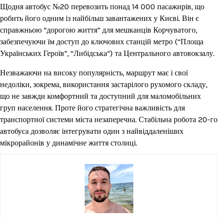
Щодня автобус №20 перевозить понад 14 000 пасажирів, що
робить його одним із найбільш завантажених у Києві. Він є
справжньою “дорогою життя” для мешканців Корчуватого,
забезпечуючи їм доступ до ключових станцій метро (“Площа
Українських Героїв”, “Либідська”) та Центрального автовокзалу.
Незважаючи на високу популярність, маршрут має і свої
недоліки, зокрема, використання застарілого рухомого складу,
що не завжди комфортний та доступний для маломобільних
груп населення. Проте його стратегічна важливість для
транспортної системи міста незаперечна. Стабільна робота 20-го
автобуса дозволяє інтегрувати один з найвіддаленіших
мікрорайонів у динамічне життя столиці.