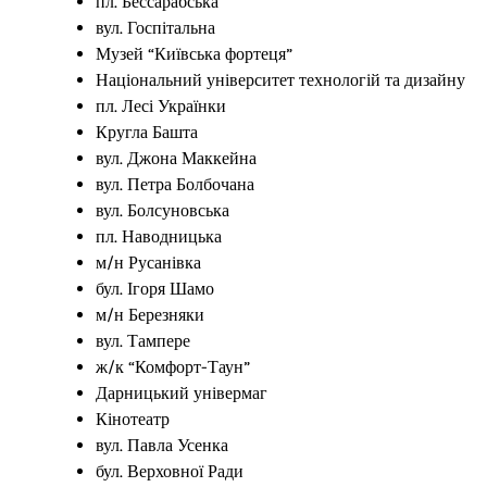
пл. Бессарабська
вул. Госпітальна
Музей “Київська фортеця”
Національний університет технологій та дизайну
пл. Лесі Українки
Кругла Башта
вул. Джона Маккейна
вул. Петра Болбочана
вул. Болсуновська
пл. Наводницька
м/н Русанівка
бул. Ігоря Шамо
м/н Березняки
вул. Тампере
ж/к “Комфорт-Таун”
Дарницький універмаг
Кінотеатр
вул. Павла Усенка
бул. Верховної Ради