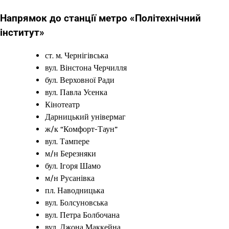
Напрямок до станції метро «Політехнічний
інститут»
ст. м. Чернігівська
вул. Вінстона Черчилля
бул. Верховної Ради
вул. Павла Усенка
Кінотеатр
Дарницький універмаг
ж/к “Комфорт-Таун”
вул. Тампере
м/н Березняки
бул. Ігоря Шамо
м/н Русанівка
пл. Наводницька
вул. Болсуновська
вул. Петра Болбочана
вул. Джона Маккейна