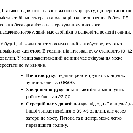
Для такого довгого і навантаженого маршруту, що перетинає пів
міста, стабільність графіка має вирішальне значення. Робота 118-
го автобуса організована з урахуванням високого
пасажиропотоку, який має свої піки в ранкові та вечірні години.
У будні дні, коли попит максимальний, автобуси курсують з
помірною частотою. В години пік інтервал руху становить 10–12
хвилин. У менш завантажений денний час очікування може
зростати до 18 хвилин.
Початок руху:
перший рейс вирушає з кінцевих
зупинок близько 06:00.
Завершення руху:
останні автобуси закінчують
роботу близько 22:00.
Середній час у дорозі:
поїздка від однієї кінцевої до
іншої триває приблизно 35-45 хвилин, але через
затори на мосту Патона та в центрі може легко
перевищити годину.