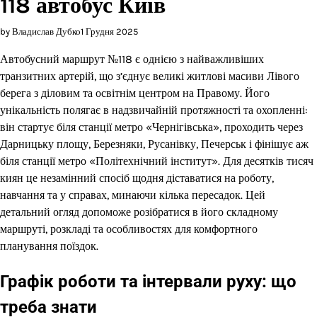
118 автобус Київ
by Владислав Дубко
1 Грудня 2025
Автобусний маршрут №118 є однією з найважливіших
транзитних артерій, що з’єднує великі житлові масиви Лівого
берега з діловим та освітнім центром на Правому. Його
унікальність полягає в надзвичайній протяжності та охопленні:
він стартує біля станції метро «Чернігівська», проходить через
Дарницьку площу, Березняки, Русанівку, Печерськ і фінішує аж
біля станції метро «Політехнічний інститут». Для десятків тисяч
киян це незамінний спосіб щодня діставатися на роботу,
навчання та у справах, минаючи кілька пересадок. Цей
детальний огляд допоможе розібратися в його складному
маршруті, розкладі та особливостях для комфортного
планування поїздок.
Графік роботи та інтервали руху: що
треба знати