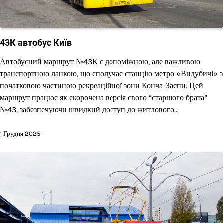
43К автобус Київ
Автобусний маршрут №43К є допоміжною, але важливою
транспортною ланкою, що сполучає станцію метро «Видубичі» з
початковою частиною рекреаційної зони Конча-Заспи. Цей
маршрут працює як скорочена версія свого “старшого брата”
№43, забезпечуючи швидкий доступ до житлового…
1 Грудня 2025