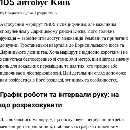
105 автобус Київ
by Владислав Дубко
1 Грудня 2025
Автобусний маршрут №105 є специфічним, але важливим
сполученням у Дарницькому районі Києва. Його головна
функція — забезпечити доступ мешканців Рембази та прилеглих
до вулиці Тростянецької кварталів до Бориспільського шосе та
Дарницького лісництва. Хоча маршрут є відносно коротким і не
з’єднується безпосередньо зі станціями метро, він відіграє значну
роль для локальних переміщень та для тих, хто працює або
відпочиває в лісопарковій зоні. Цей детальний огляд допоможе
вам розібратися в його розкладі, зупинках та особливостях.
Графік роботи та інтервали руху: на
що розраховувати
Для локального маршруту, що обслуговує специфічні потреби
мешканців та працівників, стабільність графіка є ключовим