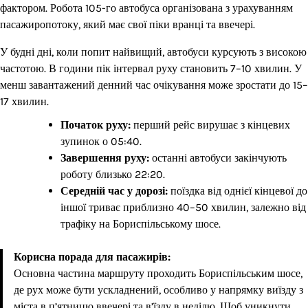
фактором. Робота 105-го автобуса організована з урахуванням
пасажиропотоку, який має свої піки вранці та ввечері.
У будні дні, коли попит найвищий, автобуси курсують з високою
частотою. В години пік інтервал руху становить 7–10 хвилин. У
менш завантажений денний час очікування може зростати до 15–
17 хвилин.
Початок руху:
перший рейс вирушає з кінцевих
зупинок о 05:40.
Завершення руху:
останні автобуси закінчують
роботу близько 22:20.
Середній час у дорозі:
поїздка від однієї кінцевої до
іншої триває приблизно 40–50 хвилин, залежно від
трафіку на Бориспільському шосе.
Корисна порада для пасажирів:
Основна частина маршруту проходить Бориспільським шосе,
де рух може бути ускладнений, особливо у напрямку виїзду з
міста в п’ятницю ввечері та в’їзду в неділю. Щоб уникнути